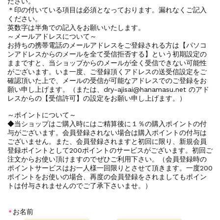
ださい。
＊印の付いている項目は必須となっております。漏れなくご記入
ください。
英数字は半角での記入をお願いいたします。
～メールアドレスについて～
お持ちの携帯電話のメールアドレスをご登録される方は【パソコ
ンアドレスからのメールを全て受信拒否する】という初期設定の
ままですと、当ショップからのメールが全く受信できない可能性
がございます。いま一度、ご登録頂くアドレスの送受信設定をご
確認頂いた上で、メールの受信が可能なアドレスでのご登録をお
願い申し上げます。（または、dry-ajisai@hanamasu.net のアド
レスからの【受信許可】の設定をお願い申し上げます。）
～ポイントについて～
◆当ショップはご購入時にはご精算後に１％の購入ポイントの付
与がございます。会員登録されない場合は購入ポイントの付与は
ございません。また、会員登録されますと初回に限り、新規会員
登録ポイントとして200ポイントのサービスがございます。初回ご
注文からお使い頂けますのでぜひご利用下さい。（会員登録時の
ポイントサービスはお一人様一回限りとさせて頂きます。一度200
ポイントをお使いの場合、再度の会員登録をされましてもポイン
トは付与されませんのでご了承下さいませ。）
お名前
＊