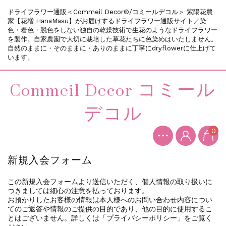
ドライフラワー通販＜Commeil Decor®/コミールデコル＞ 紫陽花農
家【花増 HanaMasu】がお届けするドライフラワー通販サイト／染
色・着色・脱色をしない独自の乾燥技術で生花のようなドライフラワー
を製作。自家農園で大切に栽培した草花たちに色染めはいたしません。
自然のままに・そのままに・ありのままに丁寧にdryflowerに仕上げて
います。
Commeil Decor コミール
デコル
0
新規入会フォーム
この新規入会フォームより送信いただく、個人情報の取り扱いに
つきましては細心の注意を払っております。
お預かりしたお客様の情報は本人様へのお問い合わせ内容につい
てのご返答や情報のご提供の目的であり、他の目的に使用するこ
とはございません。詳しくは「プライバシーポリシー」をご覧く