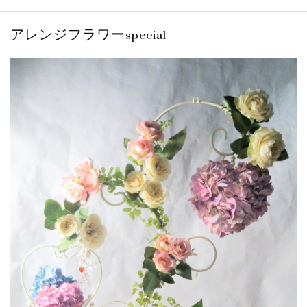
info
2019.1.6
お客様の作品をご紹介させて頂きます...
アレンジフラワーspecial
info
2018.12.11
新規会員登録で200ポイントプレゼント中...
info
2019.10.5
～メールが届かないお客様へのお願い～...
info
2019.1.6
16,500円以上（税込）のお買い上げで...
info
2019.1.6
お客様の作品をご紹介させて頂きます...
info
2018.12.11
新規会員登録で200ポイントプレゼント中...