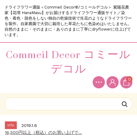
ドライフラワー通販＜Commeil Decor®/コミールデコル＞ 紫陽花農
家【花増 HanaMasu】がお届けするドライフラワー通販サイト／染
色・着色・脱色をしない独自の乾燥技術で生花のようなドライフラワー
を製作。自家農園で大切に栽培した草花たちに色染めはいたしません。
自然のままに・そのままに・ありのままに丁寧にdryflowerに仕上げて
います。
Commeil Decor コミール
デコル
0
info
2018.12.11
新規会員登録で200ポイントプレゼント中...
info
2019.10.5
～メールが届かないお客様へのお願い～...
info
2019.1.6
16,500円以上（税込）のお買い上げで...