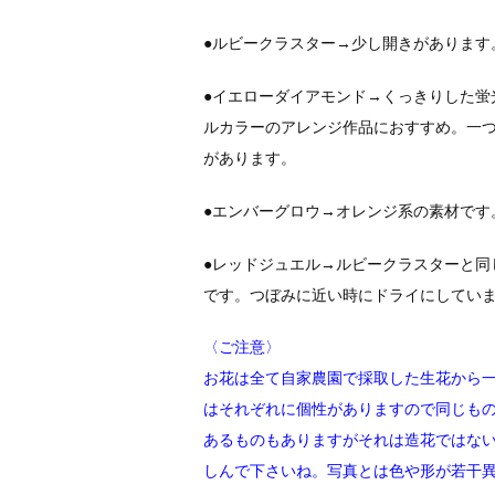
●ルビークラスター→少し開きがあります
●イエローダイアモンド→くっきりした蛍
ルカラーのアレンジ作品におすすめ。一
があります。
●エンバーグロウ→オレンジ系の素材です
●レッドジュエル→ルビークラスターと同
です。つぼみに近い時にドライにしてい
〈ご注意〉
お花は全て自家農園で採取した生花から
はそれぞれに個性がありますので同じも
あるものもありますがそれは造花ではな
しんで下さいね。写真とは色や形が若干