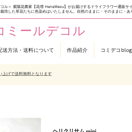
ミールデコル＞ 紫陽花農家【花増 HanaMasu】がお届けするドライフラワー
培した草花たちに色染めはいたしません。自然のままに・そのままに・ありのま
cor コミールデコル
配送方法・送料について
作品紹介
コミデコblo
トプレゼント中！
のお願い～
買い上げで送料無料となります
頂きます
トプレゼント中！
のお願い～
買い上げで送料無料となります
頂きます
トプレゼント中！
ヘリクリサム mini