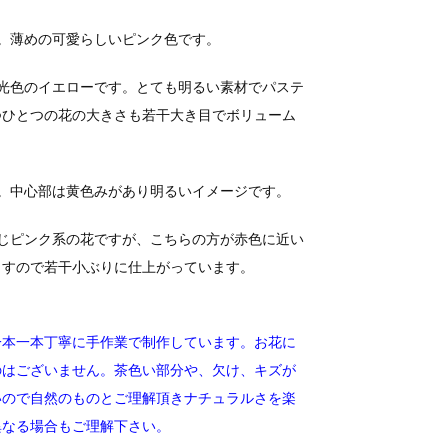
。薄めの可愛らしいピンク色です。
光色のイエローです。とても明るい素材でパステ
つひとつの花の大きさも若干大き目でボリューム
。中心部は黄色みがあり明るいイメージです。
じピンク系の花ですが、こちらの方が赤色に近い
ますので若干小ぶりに仕上がっています。
一本一本丁寧に手作業で制作しています。
お花に
のはございません。茶色い部分や、欠け、キズが
いので自然のものとご理解頂きナチュラルさを楽
異なる場合もご理解下さい。