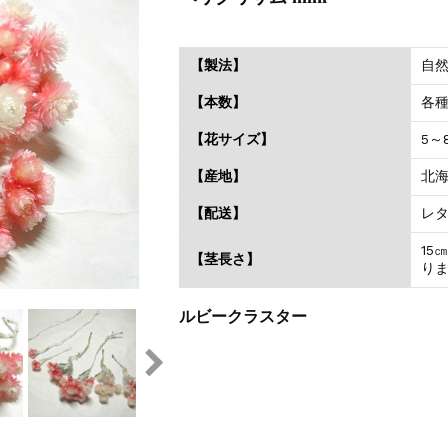
【製法】
自
【本数】
各
【花サイズ】
5～
【産地】
北
【配送】
レ
15
【茎長さ】
り
ルビークラスター