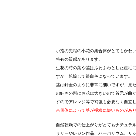
小指の先程の小花の集合体がとてもかわ
特有の質感があります。
生花の時の葉や茎はふわふわとした産毛
すが、乾燥して銀白色になっています。
茎は針金のように非常に細いですが、見
の細さの割にお花は大きいので首元が曲
すのでアレンジ等で補強も必要なく自立
※個体によって茎が極端に短いものがあ
自然乾燥での仕上がりがとてもナチュラ
サリーやレジン作品、ハーバリウム、サ