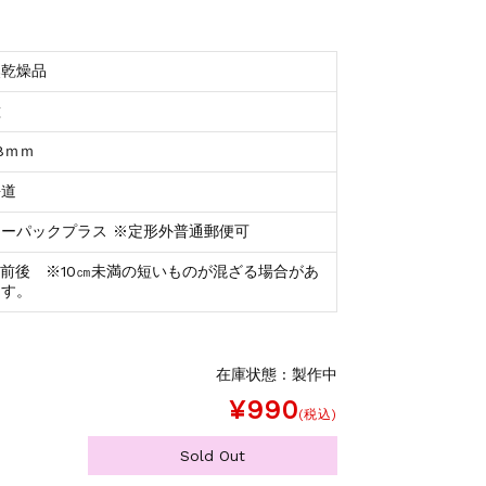
然乾燥品
種
8ｍｍ
海道
ターパックプラス ※定形外普通郵便可
㎝前後 ※10㎝未満の短いものが混ざる場合があ
ます。
在庫状態 : 製作中
¥990
(税込)
Sold Out