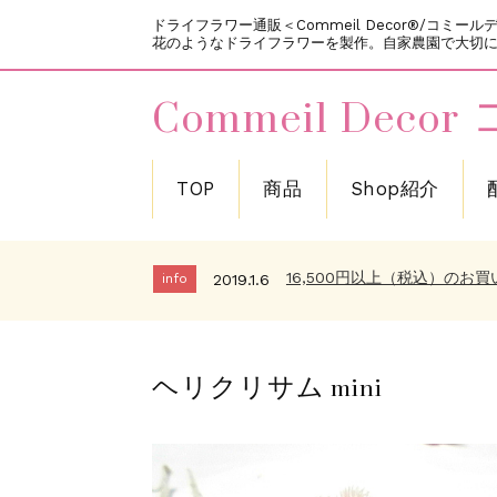
ドライフラワー通販＜Commeil Decor®/コ
花のようなドライフラワーを製作。自家農園で大切に栽
Commeil De
TOP
商品
Shop紹介
新規会員登録で200ポイン
info
2018.12.11
～メールが届かないお客様へ
info
2019.10.5
16,500円以上（税込）のお
info
2019.1.6
お客様の作品をご紹介させて
info
2019.1.6
新規会員登録で200ポイン
info
2018.12.11
ヘリクリサム mini
～メールが届かないお客様へ
info
2019.10.5
16,500円以上（税込）のお
info
2019.1.6
お客様の作品をご紹介させて
info
2019.1.6
新規会員登録で200ポイン
info
2018.12.11