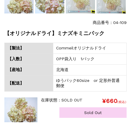
商品番号：04-109
【オリジナルドライ】ミナズキミニパック
【製法】
Commeilオリジナルドライ
【入数】
OPP袋入り 1パック
【産地】
北海道
ゆうパック60size or 定形外普通
【配送】
郵便
¥660
在庫状態 : SOLD OUT
(税込)
Sold Out