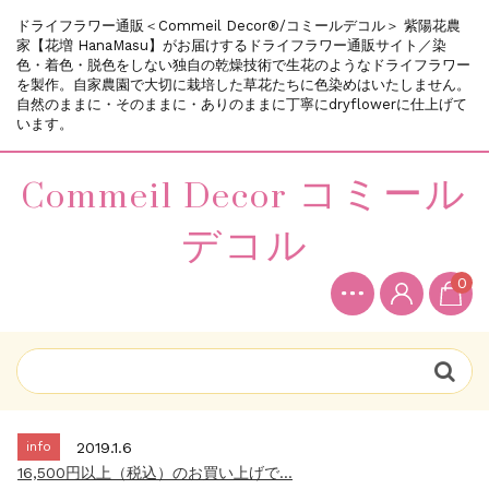
ドライフラワー通販＜Commeil Decor®/コミールデコル＞ 紫陽花農
家【花増 HanaMasu】がお届けするドライフラワー通販サイト／染
色・着色・脱色をしない独自の乾燥技術で生花のようなドライフラワー
を製作。自家農園で大切に栽培した草花たちに色染めはいたしません。
自然のままに・そのままに・ありのままに丁寧にdryflowerに仕上げて
います。
Commeil Decor コミール
デコル
0
info
2018.12.11
新規会員登録で200ポイントプレゼント中...
info
2019.10.5
～メールが届かないお客様へのお願い～...
info
2019.1.6
16,500円以上（税込）のお買い上げで...