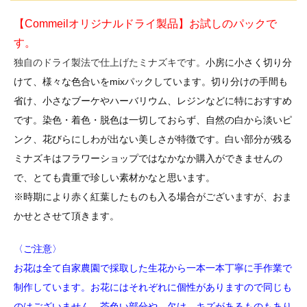
【Commeilオリジナルドライ製品】お試しのパックで
す。
独自のドライ製法で仕上げたミナズキです。
小房に小さく切り分
けて、様々な色合いをmixパックしています。
切り分けの手間も
省け、小さなブーケやハーバリウム、レジンなどに特におすすめ
です。
染色・着色・脱色は一切しておらず、自然の白から淡いピ
ンク、花びらにしわが出ない美しさが特徴です。白い部分が残る
ミナズキはフラワーショップではなかなか購入ができませんの
で、とても貴重で珍しい素材かなと思います。
※時期により赤く紅葉したものも入る場合がございますが、おま
かせとさせて頂きます。
〈ご注意〉
お花は全て自家農園で採取した生花から一本一本丁寧に手作業で
制作しています。
お花にはそれぞれに個性がありますので同じも
のはございません。茶色い部分や、欠け、キズがあるものもあり