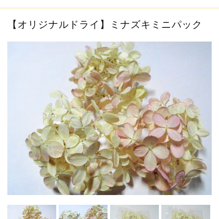
info
2019.1.6
お客様の作品をご紹介させて頂きます...
【オリジナルドライ】ミナズキミニパック
info
2018.12.11
新規会員登録で200ポイントプレゼント中...
info
2019.10.5
～メールが届かないお客様へのお願い～...
info
2019.1.6
16,500円以上（税込）のお買い上げで...
info
2019.1.6
お客様の作品をご紹介させて頂きます...
info
2018.12.11
新規会員登録で200ポイントプレゼント中...