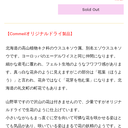
Sold Out
オリジナルドライ
【Commeil
製品】
北海道の高山植物キク科のウスユキソウ属。別名エゾウスユキソ
ウです。ヨーロッパのエーデルワイスと同じ仲間になります。
細かな産毛に覆われ、フェルト生地のようなフワフワ感がありま
す。真っ白な花弁のように見えますがこの部分は「苞葉（ほうよ
う）」と言われ、花弁ではなく「花芽を包む葉」になります。北
海道の礼文町の町花でもあります。
山野草ですので沢山の花は付きませんので、少量ですがオリジナ
ルドライで生花のように仕上げています。
小さいながらもまっ直ぐに空を向いて可憐な花を咲かせる姿はと
ても気品があり、咲いている姿はまるで花の妖精のようです。と