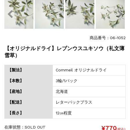
商品番号：06-1052
【オリジナルドライ】レブンウスユキソウ（礼文薄
雪草）
【製法】
Commeil オリジナルドライ
【本数】
3輪/1パック
【産地】
北海道
【配送】
レターパックプラス
【長さ】
12㎝程度
¥770
在庫状態 : SOLD OUT
(税込)