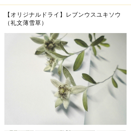
info
2019.1.6
お客様の作品をご紹介させて頂きます...
【オリジナルドライ】レブンウスユキソウ
info
2018.12.11
（礼文薄雪草）
新規会員登録で200ポイントプレゼント中...
info
2019.10.5
～メールが届かないお客様へのお願い～...
info
2019.1.6
16,500円以上（税込）のお買い上げで...
info
2019.1.6
お客様の作品をご紹介させて頂きます...
info
2018.12.11
新規会員登録で200ポイントプレゼント中...