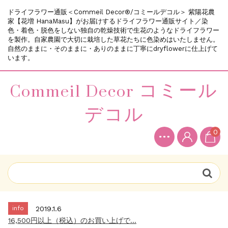
ドライフラワー通販＜Commeil Decor®/コミールデコル＞ 紫陽花農
家【花増 HanaMasu】がお届けするドライフラワー通販サイト／染
色・着色・脱色をしない独自の乾燥技術で生花のようなドライフラワー
を製作。自家農園で大切に栽培した草花たちに色染めはいたしません。
自然のままに・そのままに・ありのままに丁寧にdryflowerに仕上げて
います。
Commeil Decor コミール
デコル
0
info
2018.12.11
新規会員登録で200ポイントプレゼント中...
info
2019.10.5
～メールが届かないお客様へのお願い～...
info
2019.1.6
16,500円以上（税込）のお買い上げで...