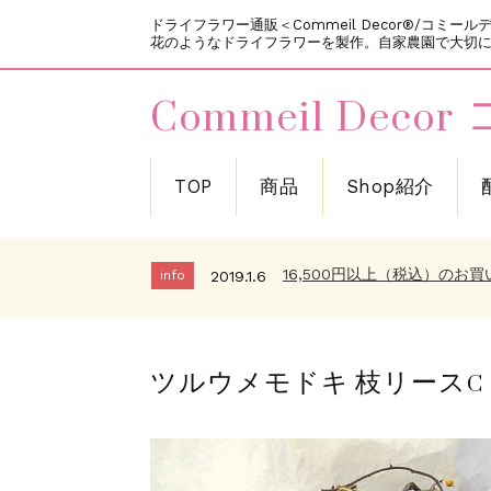
ドライフラワー通販＜Commeil Decor®/コ
花のようなドライフラワーを製作。自家農園で大切に栽
Commeil De
TOP
商品
Shop紹介
新規会員登録で200ポイン
info
2018.12.11
～メールが届かないお客様へ
info
2019.10.5
16,500円以上（税込）のお
info
2019.1.6
お客様の作品をご紹介させて
info
2019.1.6
新規会員登録で200ポイン
info
2018.12.11
ツルウメモドキ 枝リースC
～メールが届かないお客様へ
info
2019.10.5
16,500円以上（税込）のお
info
2019.1.6
お客様の作品をご紹介させて
info
2019.1.6
新規会員登録で200ポイン
info
2018.12.11