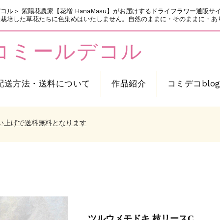
ミールデコル＞ 紫陽花農家【花増 HanaMasu】がお届けするドライフラワー
培した草花たちに色染めはいたしません。自然のままに・そのままに・ありのま
cor コミールデコル
配送方法・送料について
作品紹介
コミデコblo
トプレゼント中！
のお願い～
買い上げで送料無料となります
頂きます
トプレゼント中！
のお願い～
買い上げで送料無料となります
頂きます
トプレゼント中！
ツルウメモドキ 枝リースC