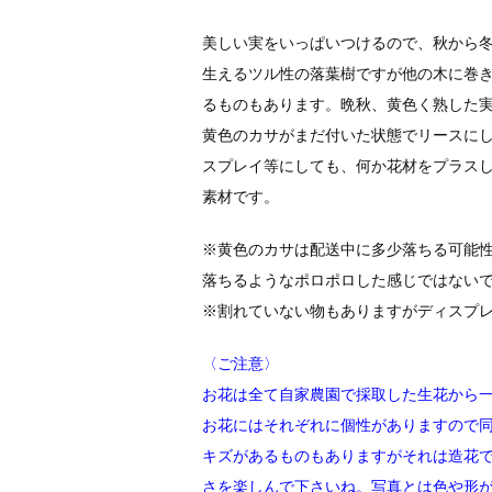
美しい実をいっぱいつけるので、秋から
生えるツル性の落葉樹ですが他の木に巻き
るものもあります。晩秋、黄色く熟した実
黄色のカサがまだ付いた状態でリースに
スプレイ等にしても、何か花材をプラス
素材です。
※黄色のカサは配送中に多少落ちる可能
落ちるようなポロポロした感じではない
※割れていない物もありますがディスプ
〈ご注意〉
お花は全て自家農園で採取した生花から
お花にはそれぞれに個性がありますので
キズがあるものもありますがそれは造花
さを楽しんで下さいね。写真とは色や形