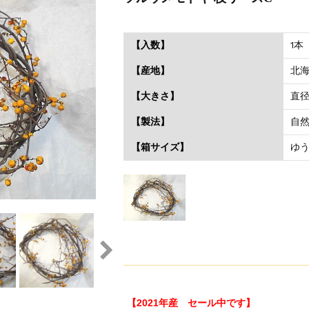
【入数】
1本
【産地】
北
【大きさ】
直径
【製法】
自
【箱サイズ】
ゆう
【2021年産 セール中です】