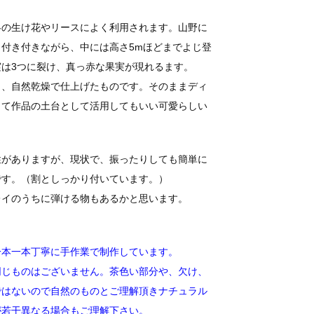
冬の生け花やリースによく利用されます。山野に
付き付きながら、中には高さ5mほどまでよじ登
は3つに裂け、真っ赤な果実が現れるます。
し、自然乾燥で仕上げたものです。そのままディ
して作品の土台として活用してもいい可愛らしい
性がありますが、現状で、振ったりしても簡単に
です。（割としっかり付いています。）
レイのうちに弾ける物もあるかと思います。
一本一本丁寧に手作業で制作しています。
同じものはございません。茶色い部分や、欠け、
ではないので自然のものとご理解頂きナチュラル
が若干異なる場合もご理解下さい。