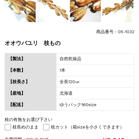
商品番号：05-1032
オオウバユリ 枝もの
【製法】
自然乾燥品
【本数】
1本
【枝長さ】
全長120㎝
【産地】
北海道
【配送】
ゆうパック160size
枝の有無をお選び下さい
枝長めのまま
枝カット（箱sizeを小さくできます）