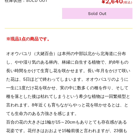
¥2,640
在庫状態 : SOLD OUT
(税込)
Sold Out
※現品1点の商品です。
オオウバユリ（大姥百合）は本州の中部以北から北海道に分布
し、やや湿り気のある林内、林縁に自生する植物で、約8年もの
長い時間をかけて生育し花を咲かせます。長い年月をかけて咲い
た花は、5日ほどで終わってしまいます。オオウバユリのように
一生に1度だけ花を咲かせ、実の中に数多くの種を作り、そして
種を落とした後は枯れてしまうという希少な植物は一回繁殖型と
言われます。8年近くも育ちながらやっと花を咲かせるとは、と
ても生命力のある力強さを感じます。
百合の花の大きさは1輪が15～20cmもありとても存在感がある
花姿です。花付きはおおよそ15輪前後と言われますが、23個も