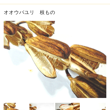
info
2019.1.6
お客様の作品をご紹介させて頂きます...
オオウバユリ 枝もの
info
2018.12.11
新規会員登録で200ポイントプレゼント中...
info
2019.10.5
～メールが届かないお客様へのお願い～...
info
2019.1.6
16,500円以上（税込）のお買い上げで...
info
2019.1.6
お客様の作品をご紹介させて頂きます...
info
2018.12.11
新規会員登録で200ポイントプレゼント中...