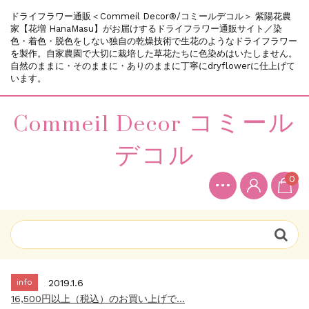
ドライフラワー通販＜Commeil Decor®/コミールデコル＞ 紫陽花農
家【花増 HanaMasu】がお届けするドライフラワー通販サイト／染
色・着色・脱色をしない独自の乾燥技術で生花のようなドライフラワー
を製作。自家農園で大切に栽培した草花たちに色染めはいたしません。
自然のままに・そのままに・ありのままに丁寧にdryflowerに仕上げて
います。
Commeil Decor コミール
デコル
0
info
2018.12.11
新規会員登録で200ポイントプレゼント中...
info
2019.10.5
～メールが届かないお客様へのお願い～...
info
2019.1.6
16,500円以上（税込）のお買い上げで...