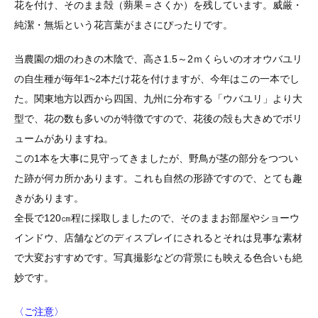
花を付け、そのまま殻（蒴果＝さくか）を残しています。威厳・
純潔・無垢という花言葉がまさにぴったりです。
当農園の畑のわきの木陰で、高さ1.5～2ｍくらいのオオウバユリ
の自生種が毎年1~2本だけ花を付けますが、今年はこの一本でし
た。関東地方以西から四国、九州に分布する「ウバユリ」より大
型で、花の数も多いのが特徴ですので、花後の殻も大きめでボリ
ュームがありますね。
この1本を大事に見守ってきましたが、野鳥が茎の部分をつつい
た跡が何カ所かあります。これも自然の形跡ですので、とても趣
きがあります。
全長で120㎝程に採取しましたので、そのままお部屋やショーウ
インドウ、店舗などのディスプレイにされるとそれは見事な素材
で大変おすすめです。写真撮影などの背景にも映える色合いも絶
妙です。
〈ご注意〉